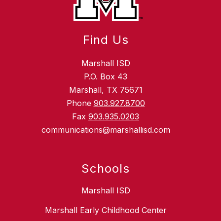
Find Us
Marshall ISD
P.O. Box 43
Marshall, TX 75671
Phone
903.927.8700
Fax
903.935.0203
communications@marshallisd.com
Schools
Marshall ISD
Marshall Early Childhood Center