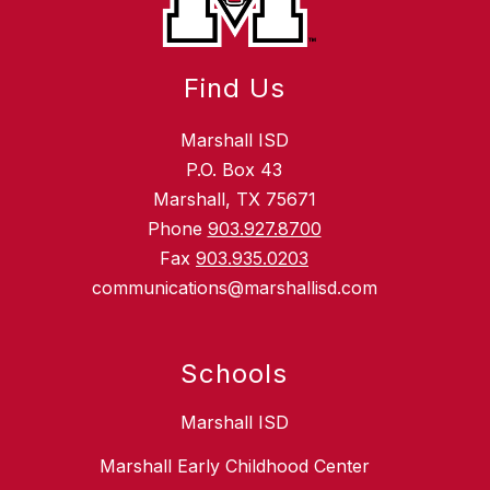
Find Us
Marshall ISD
P.O. Box 43
Marshall, TX 75671
Phone
903.927.8700
Fax
903.935.0203
communications@marshallisd.com
Schools
Marshall ISD
Marshall Early Childhood Center