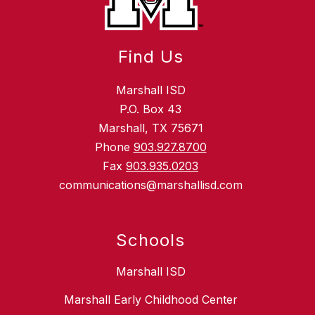
Find Us
Marshall ISD
P.O. Box 43
Marshall, TX 75671
Phone
903.927.8700
Fax
903.935.0203
communications@marshallisd.com
Schools
Marshall ISD
Marshall Early Childhood Center