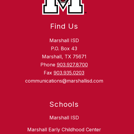
Find Us
Marshall ISD
P.O. Box 43
Marshall, TX 75671
Phone
903.927.8700
Fax
903.935.0203
communications@marshallisd.com
Schools
Marshall ISD
Marshall Early Childhood Center