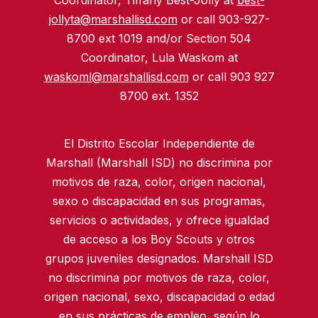
Coordinator, Tiffany Best-Jolly at
best-
jollyta@marshallisd.com
or call 903-927-
8700 ext 1019 and/or Section 504
Coordinator, Lula Waskom at
waskoml@marshallisd.com
or call 903 927
8700 ext. 1352
El Distrito Escolar Independiente de
Marshall (Marshall ISD) no discrimina por
motivos de raza, color, origen nacional,
sexo o discapacidad en sus programas,
servicios o actividades, y ofrece igualdad
de acceso a los Boy Scouts y otros
grupos juveniles designados. Marshall ISD
no discrimina por motivos de raza, color,
origen nacional, sexo, discapacidad o edad
en sus prácticas de empleo, según lo